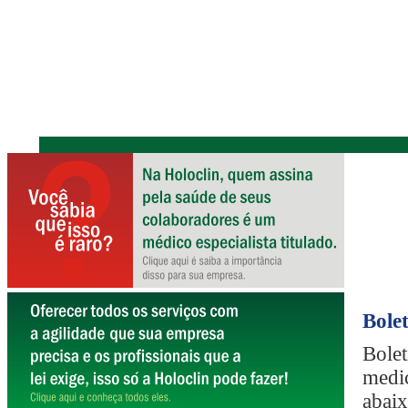
Bole
Bolet
medic
abaix