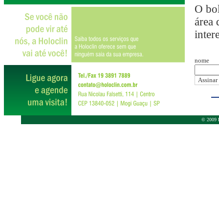
O bol
área 
inter
nome
© 2009